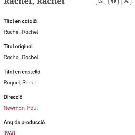
Rachel, Rachel
Compartir pe
Compart
Co
Títol en català
Rachel, Rachel
Títol original
Rachel, Rachel
Títol en castellà
Raquel, Raquel
Direcció
Newman, Paul
Any de producció
1968