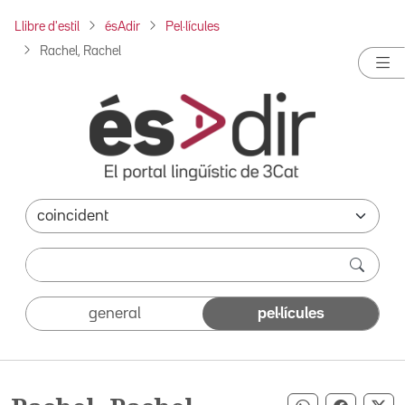
Llibre d'estil
ésAdir
Pel·lícules
Rachel, Rachel
general
pel·lícules