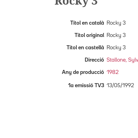
Rocky 3
Títol en català
Rocky 3
Títol original
Rocky 3
Títol en castellà
Rocky 3
Direcció
Stallone, Syl
Any de producció
1982
13/05/1992
1a emissió TV3