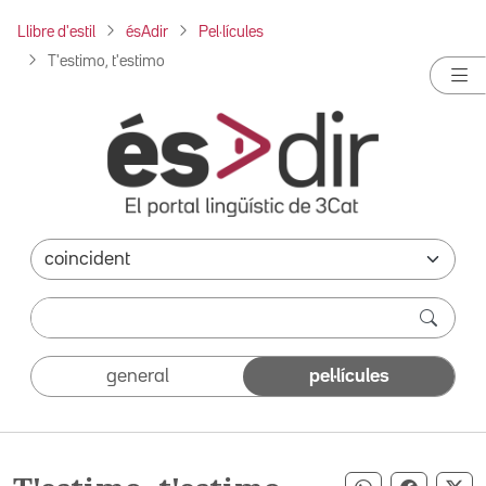
Llibre d'estil
ésAdir
Pel·lícules
T'estimo, t'estimo
general
pel·lícules