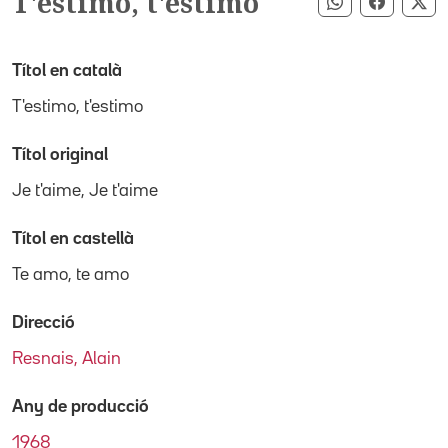
T'estimo, t'estimo
Compartir pe
Compart
Co
Títol en català
T'estimo, t'estimo
Títol original
Je t'aime, Je t'aime
Títol en castellà
Te amo, te amo
Direcció
Resnais, Alain
Any de producció
1968