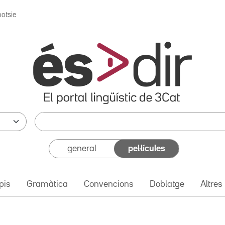
ootsie
general
pel·lícules
pis
Gramàtica
Convencions
Doblatge
Altres