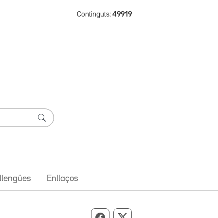
Continguts:
49919
 llengües
Enllaços