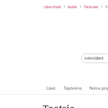
Llibre d'estil
ésAdir
Pel·lícules
T
Lèxic
Topònims
Noms pro