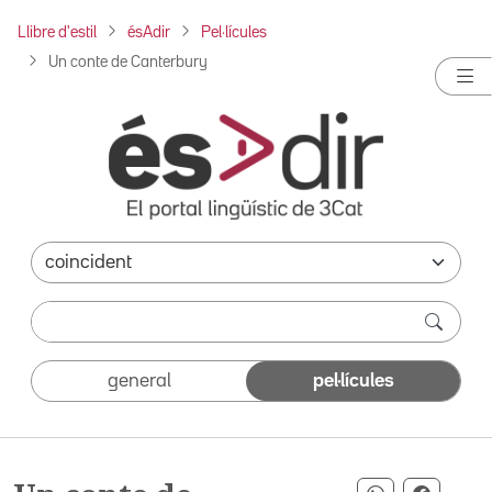
Llibre d'estil
ésAdir
Pel·lícules
Un conte de Canterbury
general
pel·lícules