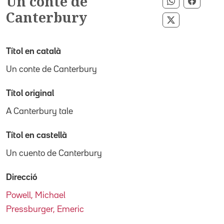
Un conte de
Compartir p
Compar
Canterbury
Compartir pe
Títol en català
Un conte de Canterbury
Títol original
A Canterbury tale
Títol en castellà
Un cuento de Canterbury
Direcció
Powell, Michael
Pressburger, Emeric