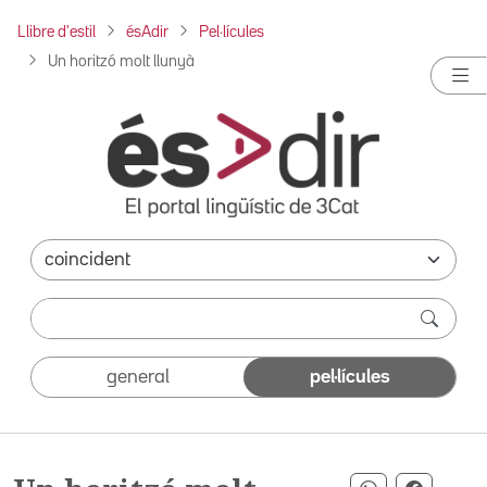
Llibre d'estil
ésAdir
Pel·lícules
Un horitzó molt llunyà
general
pel·lícules