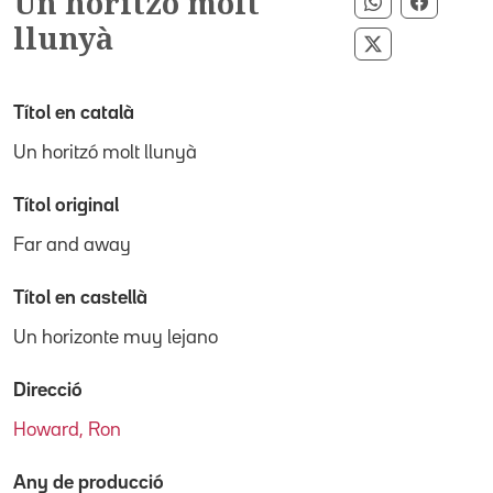
Un horitzó molt
Compartir p
Compart
llunyà
Compartir pe
Títol en català
Un horitzó molt llunyà
Títol original
Far and away
Títol en castellà
Un horizonte muy lejano
Direcció
Howard, Ron
Any de producció