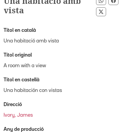
Una habitació amb
Compartir p
Compar
vista
Compartir pe
Títol en català
Una habitació amb vista
Títol original
A room with a view
Títol en castellà
Una habitación con vistas
Direcció
Ivory, James
Any de producció