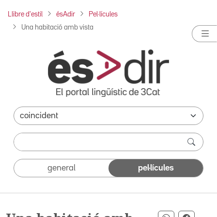
Llibre d'estil
ésAdir
Pel·lícules
Una habitació amb vista
general
pel·lícules