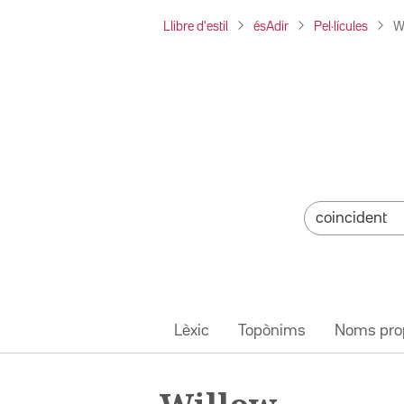
Llibre d'estil
ésAdir
Pel·lícules
W
Lèxic
Topònims
Noms pro