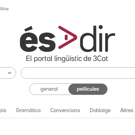
illow
general
pel·lícules
pis
Gramàtica
Convencions
Doblatge
Altres