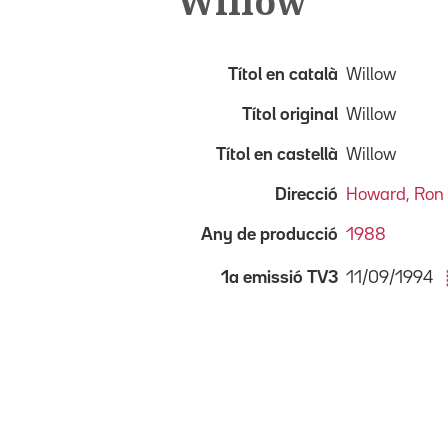
Willow
Títol en català
Willow
Títol original
Willow
Títol en castellà
Willow
Direcció
Howard, Ron
Any de producció
1988
11/09/1994
1a emissió TV3