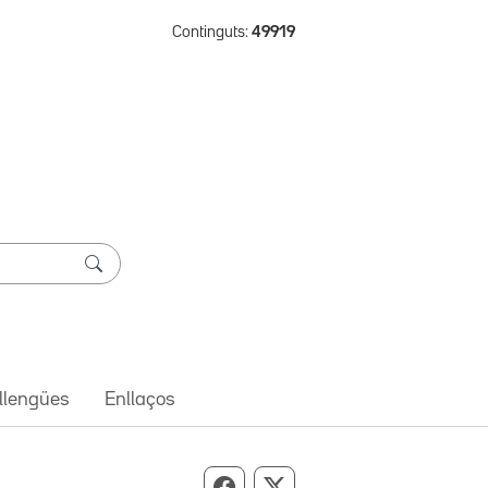
Continguts:
49919
 llengües
Enllaços