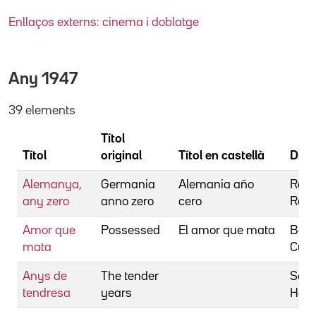
Enllaços externs: cinema i doblatge
Any
1947
39 elements
Títol
Títol
original
Títol en castellà
Dire
Alemanya,
Germania
Alemania año
Rosse
any zero
anno zero
cero
Robe
Amor que
Possessed
El amor que mata
Bern
mata
Curt
Anys de
The tender
Schu
tendresa
years
Haro