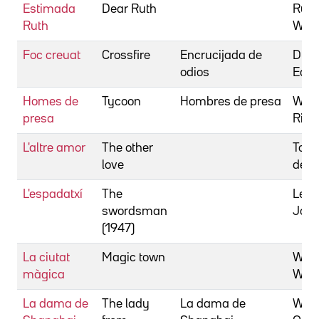
Estimada
Dear Ruth
Russ
Ruth
Will
Foc creuat
Crossfire
Encrucijada de
Dmyt
odios
Edw
Homes de
Tycoon
Hombres de presa
Wall
presa
Rich
L'altre amor
The other
Toth
love
de
L'espadatxí
The
Lewi
swordsman
Jose
(1947)
La ciutat
Magic town
Well
màgica
Will
La dama de
The lady
La dama de
Well