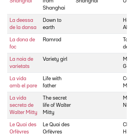
Shanghai
from
Shanghai
Orso
Shanghai
La deessa
Down to
Hall,
de la dansa
earth
Alex
La dona de
Ramrod
Toth
foc
de
La noia de
Variety girl
Mars
varietats
Geor
La vida
Life with
Curti
amb el pare
father
Mich
La vida
The secret
McL
secreta de
life of Walter
Norm
Walter Mitty
Mitty
Le Quai des
Le Quai des
Clou
Orfèvres
Orfèvres
Henr