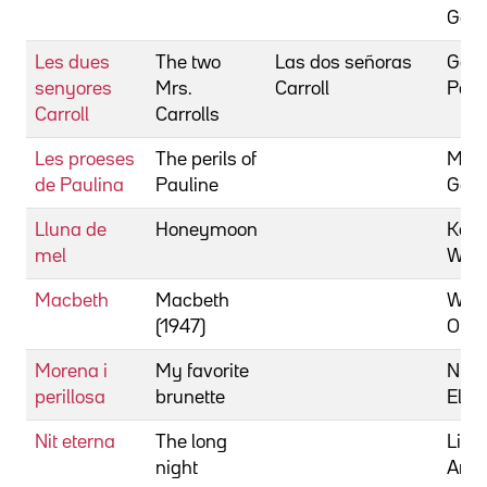
Geor
Les dues
The two
Las dos señoras
Godf
senyores
Mrs.
Carroll
Pete
Carroll
Carrolls
Les proeses
The perils of
Mars
de Paulina
Pauline
Geor
Lluna de
Honeymoon
Keig
mel
Will
Macbeth
Macbeth
Well
(1947)
Orso
Morena i
My favorite
Nuge
perillosa
brunette
Elliot
Nit eterna
The long
Litva
night
Anat