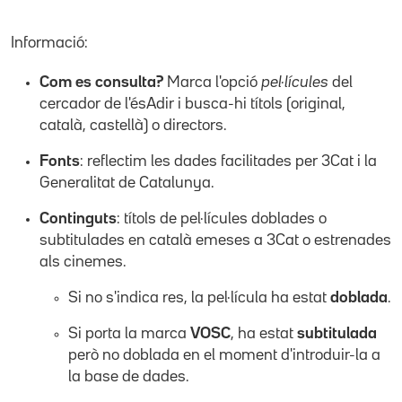
Informació:
Com es consulta?
Marca l'opció
pel·lícules
del
cercador de l'ésAdir i busca-hi títols (original,
català, castellà) o directors.
Fonts
: reflectim les dades facilitades per 3Cat i la
Generalitat de Catalunya.
Continguts
: títols de pel·lícules doblades o
subtitulades en català emeses a 3Cat o estrenades
als cinemes.
Si no s'indica res, la pel·lícula ha estat
doblada
.
Si porta la marca
VOSC
, ha estat
subtitulada
però no doblada en el moment d'introduir-la a
la base de dades.