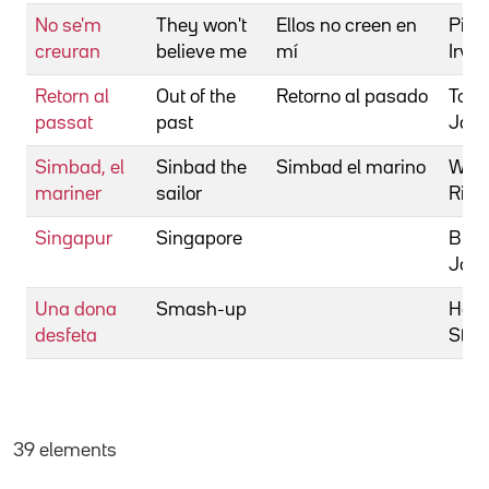
No se'm
They won't
Ellos no creen en
Piche
creuran
believe me
mí
Irvin
Retorn al
Out of the
Retorno al pasado
Tour
passat
past
Jac
Simbad, el
Sinbad the
Simbad el marino
Wall
mariner
sailor
Rich
Singapur
Singapore
Bra
Joh
Una dona
Smash-up
Heisl
desfeta
Stua
39 elements