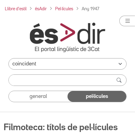
Llibre d'estil
ésAdir
Pel·lícules
Any 1947
general
pel·lícules
Filmoteca: títols de pel·lícules