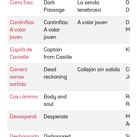
Camí fosc
Dark
La senda
Dave
Passage
tenebrosa
Del
Cantinflas:
Cantinflas:
A volar joven
Delg
A volar
A volar
Migu
joven
joven
Capità de
Captain
King
Castella
from Castile
Carreró
Dead
Callejón sin salida
Crom
sense
reckoning
Joh
sortida
Cos i ànima
Body and
Ross
soul
Robe
Desesperat
Desperate
Man
Ant
Deshonrada
Dishonored
Stev