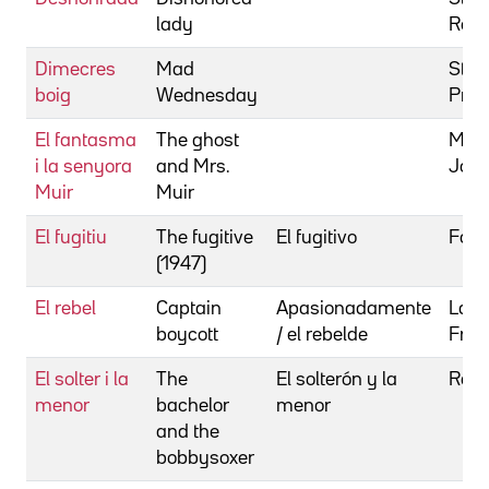
lady
Robe
Dimecres
Mad
Stur
boig
Wednesday
Pres
El fantasma
The ghost
Mank
i la senyora
and Mrs.
Jose
Muir
Muir
El fugitiu
The fugitive
El fugitivo
Ford
(1947)
El rebel
Captain
Apasionadamente
Laun
boycott
/ el rebelde
Fran
El solter i la
The
El solterón y la
Reis,
menor
bachelor
menor
and the
bobbysoxer