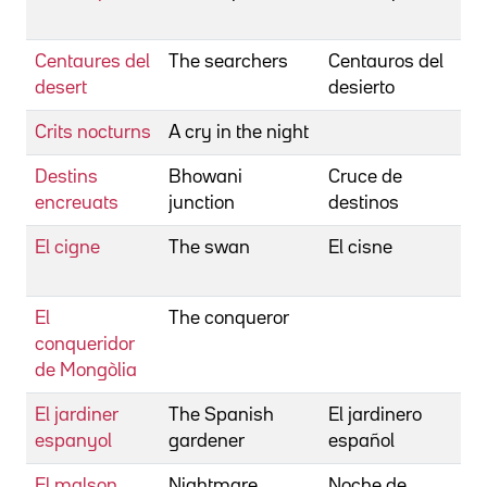
J
Centaures del
The searchers
Centauros del
F
desert
desierto
Crits nocturns
A cry in the night
T
Destins
Bhowani
Cruce de
C
encreuats
junction
destinos
G
El cigne
The swan
El cisne
V
C
El
The conqueror
P
conqueridor
de Mongòlia
El jardiner
The Spanish
El jardinero
L
espanyol
gardener
español
P
El malson
Nightmare
Noche de
S