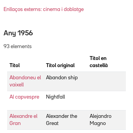
Enllaços externs: cinema i doblatge
Any
1956
93 elements
Títol en
Títol
Títol original
castellà
D
Abandoneu el
Abandon ship
S
vaixell
R
Al capvespre
Nightfall
T
J
Alexandre el
Alexander the
Alejandro
R
Gran
Great
Magno
R