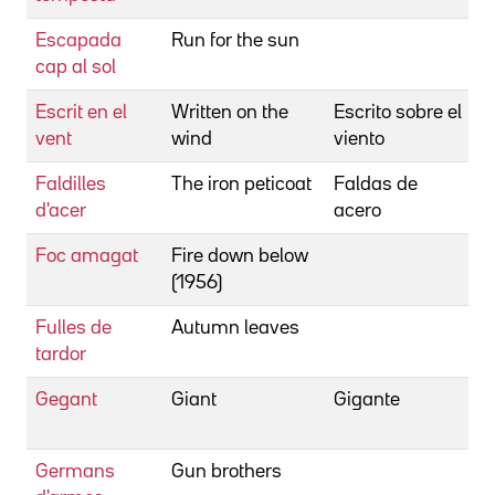
Escapada
Run for the sun
B
cap al sol
R
Escrit en el
Written on the
Escrito sobre el
S
vent
wind
viento
D
Faldilles
The iron peticoat
Faldas de
T
d'acer
acero
R
Foc amagat
Fire down below
P
(1956)
R
Fulles de
Autumn leaves
A
tardor
R
Gegant
Giant
Gigante
S
G
Germans
Gun brothers
S