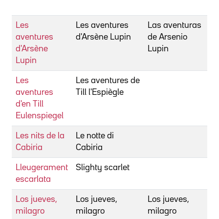
K
Les
Les aventures
Las aventuras
B
aventures
d'Arsène Lupin
de Arsenio
J
d'Arsène
Lupin
Lupin
Les
Les aventures de
P
aventures
Till l'Espiègle
G
d'en Till
Eulenspiegel
Les nits de la
Le notte di
Fe
Cabiria
Cabiria
F
Lleugerament
Slighty scarlet
D
escarlata
Los jueves,
Los jueves,
Los jueves,
B
milagro
milagro
milagro
L