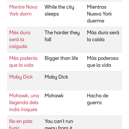
Mentre Nova
While the city
Mientras
L
York dorm
sleeps
Nueva York
duerme
Més dura
The harder they
Más dura será
R
serà la
fall
la caída
M
caiguda
Més poderós
Bigger than life
Más poderoso
R
que la vida
que la vida
N
Moby Dick
Moby Dick
H
J
Mohawk, una
Mohawk
Hacha de
N
llegenda dels
guerra
K
indis iroques
No en pots
You can't run
P
fugir
away from it