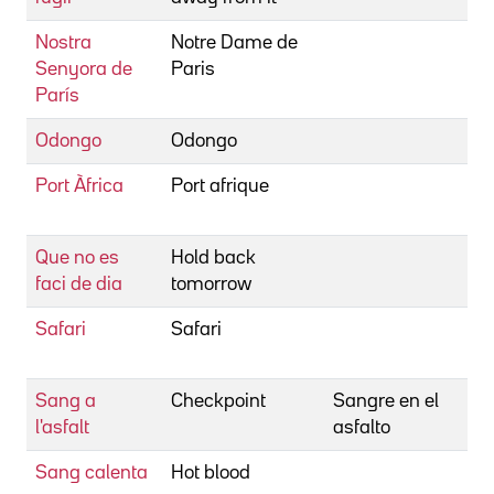
Nostra
Notre Dame de
D
Senyora de
Paris
J
París
Odongo
Odongo
G
Port Àfrica
Port afrique
M
R
Que no es
Hold back
H
faci de dia
tomorrow
Safari
Safari
Y
T
Sang a
Checkpoint
Sangre en el
T
l'asfalt
asfalto
R
Sang calenta
Hot blood
R