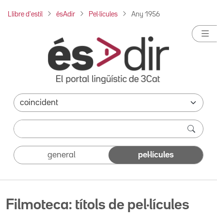
Llibre d'estil
ésAdir
Pel·lícules
Any 1956
general
pel·lícules
Filmoteca: títols de pel·lícules