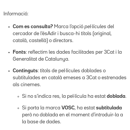
Informació:
Com es consulta?
Marca l'opció
pel·lícules
del
cercador de l'ésAdir i busca-hi títols (original,
català, castellà) o directors.
Fonts
: reflectim les dades facilitades per 3Cat i la
Generalitat de Catalunya.
Continguts
: títols de pel·lícules doblades o
subtitulades en català emeses a 3Cat o estrenades
als cinemes.
Si no s'indica res, la pel·lícula ha estat
doblada
.
Si porta la marca
VOSC
, ha estat
subtitulada
però no doblada en el moment d'introduir-la a
la base de dades.