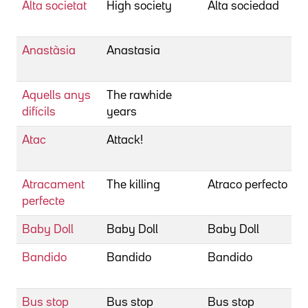
Alta societat
High society
Alta sociedad
W
C
Anastàsia
Anastasia
L
A
Aquells anys
The rawhide
M
difícils
years
R
Atac
Attack!
A
R
Atracament
The killing
Atraco perfecto
K
perfecte
S
Baby Doll
Baby Doll
Baby Doll
K
Bandido
Bandido
Bandido
F
R
Bus stop
Bus stop
Bus stop
L