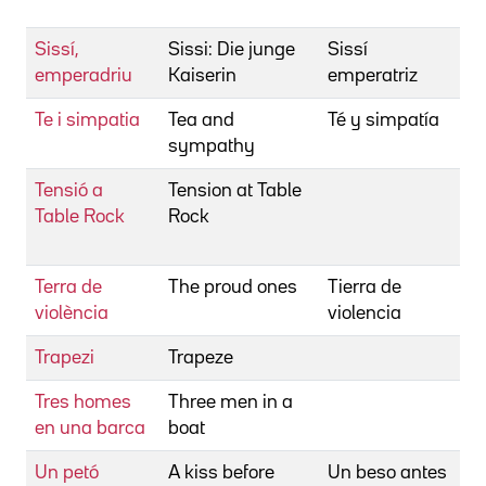
N
Sissí,
Sissi: Die junge
Sissí
M
emperadriu
Kaiserin
emperatriz
E
Te i simpatia
Tea and
Té y simpatía
M
sympathy
V
Tensió a
Tension at Table
M
Table Rock
Rock
W
C
Terra de
The proud ones
Tierra de
W
violència
violencia
R
Trapezi
Trapeze
R
Tres homes
Three men in a
A
en una barca
boat
K
Un petó
A kiss before
Un beso antes
O