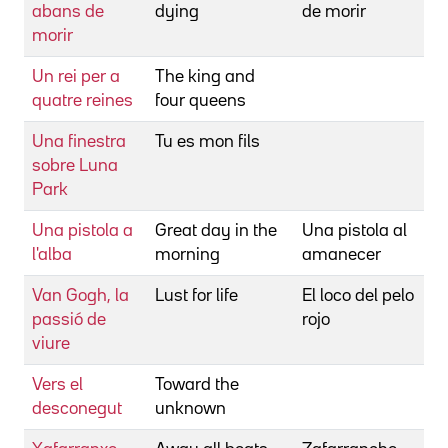
abans de
dying
de morir
G
morir
Un rei per a
The king and
W
quatre reines
four queens
R
Una finestra
Tu es mon fils
C
sobre Luna
L
Park
Una pistola a
Great day in the
Una pistola al
T
l'alba
morning
amanecer
J
Van Gogh, la
Lust for life
El loco del pelo
M
passió de
rojo
V
viure
Vers el
Toward the
L
desconegut
unknown
M