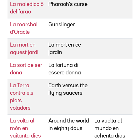
La maledicció
Pharaoh's curse
S
del faraó
La marshal
Gunslinger
C
d'Oracle
R
La mort en
La mort en ce
B
aquest jardí
jardin
La sort de ser
La fortuna di
B
dona
essere donna
A
La Terra
Earth versus the
S
contra els
flying saucers
F.
plats
voladors
La volta al
Around the world
La vuelta al
A
món en
in eighty days
mundo en
M
vuitanta dies
ochenta días
M