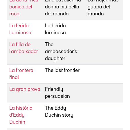
bonica del
donna più bella
guapa del
R
món
del mondo
mundo
La ferida
La herida
D
lluminosa
luminosa
T
La filla de
The
K
l'ambaixador
ambassador's
N
daughter
La frontera
The last frontier
M
final
A
La gran prova
Friendly
W
persuasion
W
La història
The Eddy
S
d'Eddy
Duchin story
G
Duchin