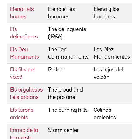
Elena i els
Elena et les
Elena y los
R
homes
hommes
hombres
Els
The delinquents
A
delinqüents
(1956)
R
Els Deu
The Ten
Los Diez
D
Manaments
Commandments
Mandamientos
C
Els fills del
Rodan
Los hijos del
H
volcà
volcán
I
Els orgullosos
The proud and
S
i els profans
the profane
G
Els turons
The burning hills
Colinas
H
ardents
ardientes
S
Enmig de la
Storm center
T
tempesta
D