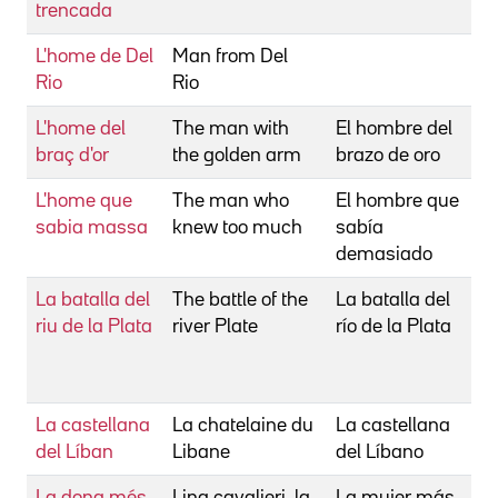
trencada
L
L'home de Del
Man from Del
H
Rio
Rio
H
L'home del
The man with
El hombre del
P
braç d'or
the golden arm
brazo de oro
O
L'home que
The man who
El hombre que
H
sabia massa
knew too much
sabía
A
demasiado
La batalla del
The battle of the
La batalla del
P
riu de la Plata
river Plate
río de la Plata
M
P
E
La castellana
La chatelaine du
La castellana
Po
del Líban
Libane
del Líbano
R
La dona més
Lina cavalieri, la
La mujer más
L