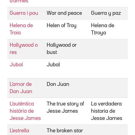
d'armes
S
Guerra i pau
War and peace
Guerra y paz
V
Helena de
Helen of Troy
Helena de
W
Troia
Ttroya
Hollywood o
Hollywood or
T
res
bust
F
Jubal
Jubal
D
D
L'amor de
Don Juan
B
Don Juan
L'autèntica
The true story of
La verdadera
R
història de
Jesse James
historia de
N
Jesse James
Jesse James
L'estrella
The broken star
S