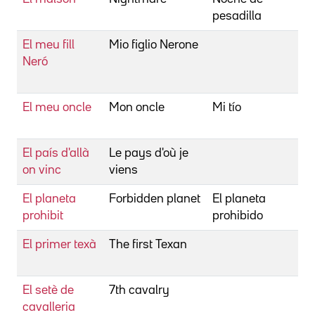
pesadilla
M
El meu fill
Mio figlio Nerone
S
Neró
S
V
El meu oncle
Mon oncle
Mi tío
Ta
J
El país d'allà
Le pays d'où je
C
on vinc
viens
M
El planeta
Forbidden planet
El planeta
W
prohibit
prohibido
El primer texà
The first Texan
H
B
El setè de
7th cavalry
L
cavalleria
J