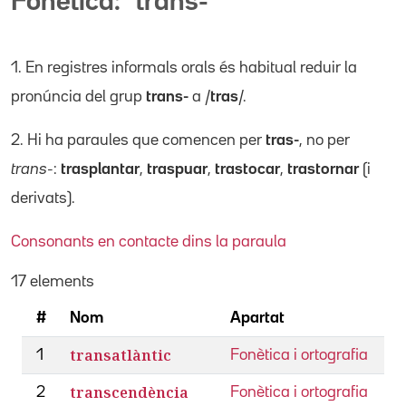
Fonètica: "trans-"
1. En registres informals orals és habitual reduir la
pronúncia del grup
trans-
a /
tras
/.
2. Hi ha paraules que comencen per
tras-
, no per
trans-
:
trasplantar
,
traspuar
,
trastocar
,
trastornar
(i
derivats).
Consonants en contacte dins la paraula
17 elements
#
Nom
Apartat
transatlàntic
1
Fonètica i ortografia
transcendència
2
Fonètica i ortografia