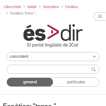
Llibre d'estil
ésAdir
Gramàtica
Fonètica
Fonètica: "trans-"...
general
pel·lícules