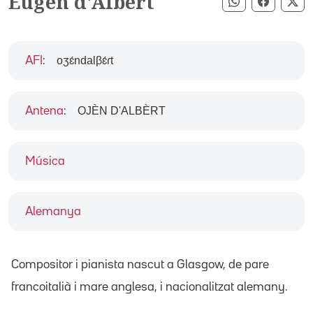
Eugen d'Albert
Compartir pe
Compart
Co
oʒɛ́ndalβɛ́ɾt
AFI
:
OJÈN D'ALBÈRT
Antena
:
Música
Alemanya
Compositor i pianista nascut a Glasgow, de pare
francoitalià i mare anglesa, i nacionalitzat alemany.