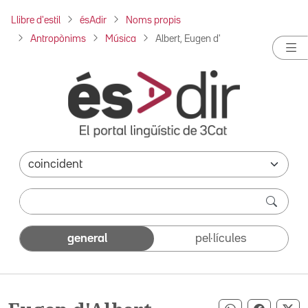
Llibre d'estil
ésAdir
Noms propis
Antropònims
Música
Albert, Eugen d'
general
pel·lícules