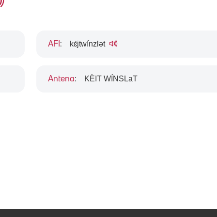
kɛ́jtwínzlət
AFI
:
KÈIT WÍNSLaT
Antena
: