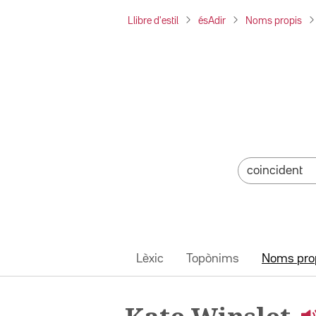
Llibre d'estil
ésAdir
Noms propis
Lèxic
Topònims
Noms pro