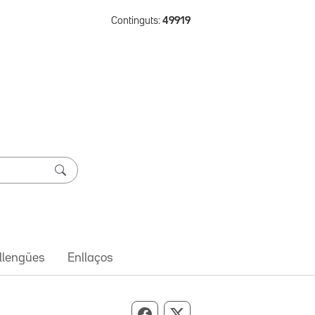
Continguts:
49919
 llengües
Enllaços