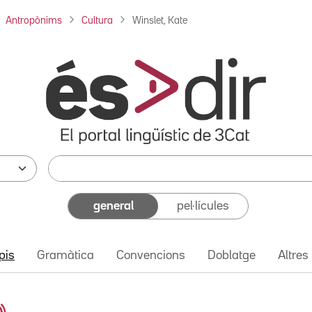
Antropònims
Cultura
Winslet, Kate
general
pel·lícules
pis
Gramàtica
Convencions
Doblatge
Altres