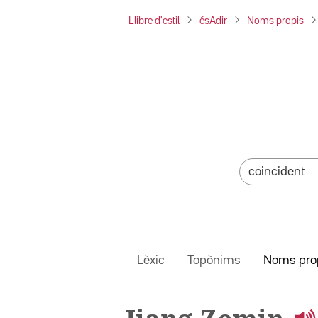
Llibre d'estil
ésAdir
Noms propis
Lèxic
Topònims
Noms pro