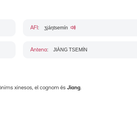
ʒjáŋtsemín
AFI
:
JIÀNG TSEMÍN
Antena
:
pònims xinesos, el cognom és
Jiang
.