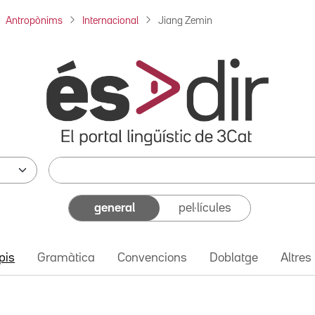
Antropònims
Internacional
Jiang Zemin
general
pel·lícules
pis
Gramàtica
Convencions
Doblatge
Altres