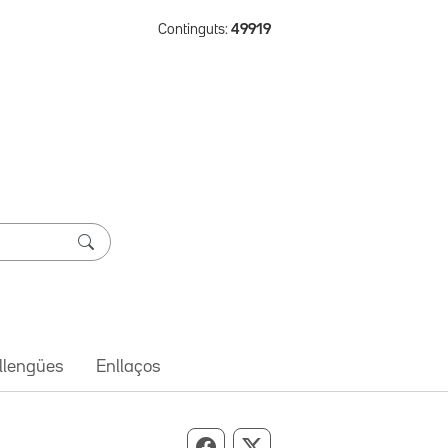
Continguts:
49919
 llengües
Enllaços