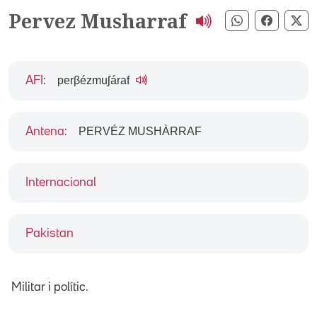
Pervez Musharraf
Compartir pe
Compart
Co
perβézmuʃáraf
AFI
:
PERVÉZ MUSHÀRRAF
Antena
:
Internacional
Pakistan
Militar i polític.