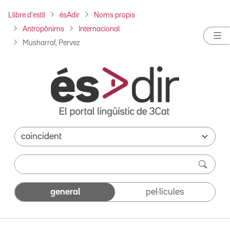
Llibre d'estil
ésAdir
Noms propis
Antropònims
Internacional
Musharraf, Pervez
general
pel·lícules