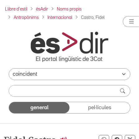
Llibre d'estil
ésAdir
Noms propis
Antropònims
Internacional
Castro, Fidel
general
pel·lícules