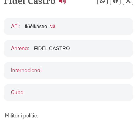
Fidel Castro
Compartir pe
Compart
Co
fiðélkástɾo
AFI
:
FIDÉL CÀSTRO
Antena
:
Internacional
Cuba
Militar i polític.