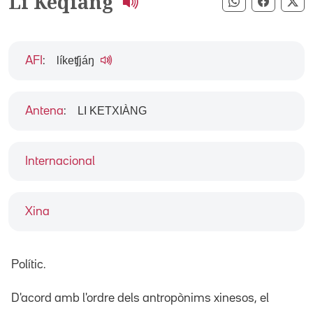
Li Keqiang
Compartir pe
Compart
Co
líkeʧjáŋ
AFI
:
LI KETXIÀNG
Antena
:
Internacional
Xina
Polític.
D'acord amb l'ordre dels antropònims xinesos, el