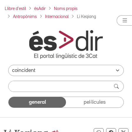
Llibre d'estil
ésAdir
Noms propis
Antropònims
Internacional
Li Keqiang
general
pel·lícules