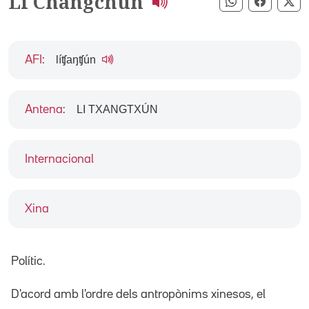
Li Changchun
Compartir pe
Compart
Co
líʧaŋʧún
AFI
:
LI TXANGTXÚN
Antena
:
Internacional
Xina
Polític.
D'acord amb l'ordre dels antropònims xinesos, el