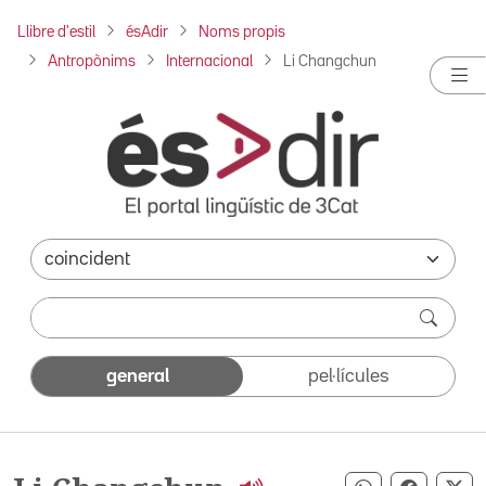
Llibre d'estil
ésAdir
Noms propis
Antropònims
Internacional
Li Changchun
general
pel·lícules