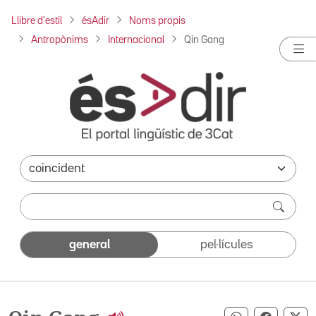
Llibre d'estil
ésAdir
Noms propis
Antropònims
Internacional
Qin Gang
general
pel·lícules