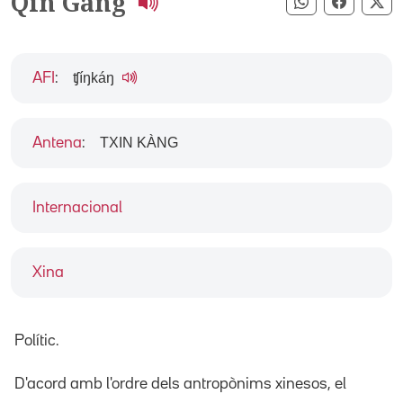
Qin Gang
Compartir pe
Compart
Co
ʧíŋkáŋ
AFI
:
TXIN KÀNG
Antena
:
Internacional
Xina
Polític.
D'acord amb l'ordre dels antropònims xinesos, el