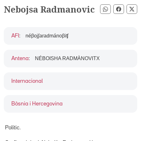
Nebojsa Radmanovic
Compartir pe
Compart
Co
néβojʃaradmánoβiʧ
AFI
:
NÉBOISHA RADMÀNOVITX
Antena
:
Internacional
Bòsnia i Hercegovina
Polític.