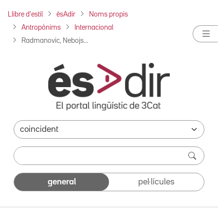
Llibre d'estil
ésAdir
Noms propis
Antropònims
Internacional
Radmanovic, Nebojs...
general
pel·lícules