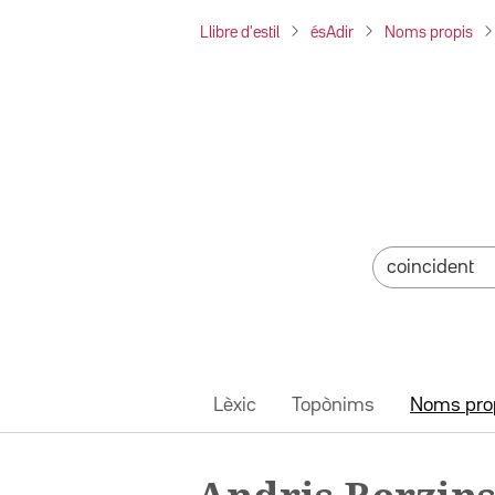
Llibre d'estil
ésAdir
Noms propis
Lèxic
Topònims
Noms pro