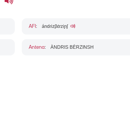
s
ándɾizβɛ́rziɲʃ
AFI
:
ÀNDRIS BÈRZINSH
Antena
: