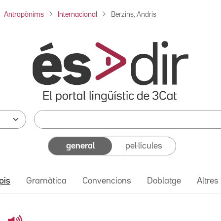
Antropònims
Internacional
Berzins, Andris
general
pel·lícules
pis
Gramàtica
Convencions
Doblatge
Altres