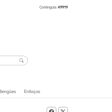
Continguts:
49919
 llengües
Enllaços