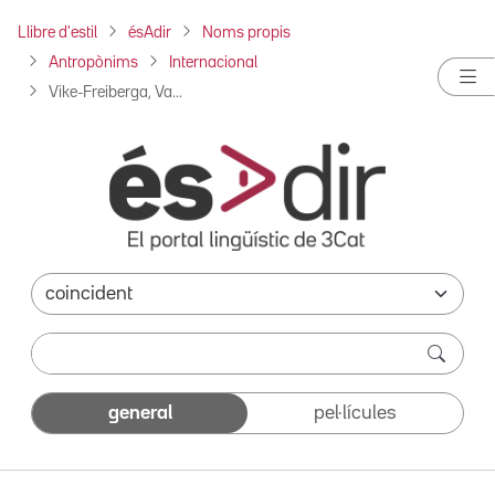
Llibre d'estil
ésAdir
Noms propis
Antropònims
Internacional
Vike-Freiberga, Va...
general
pel·lícules