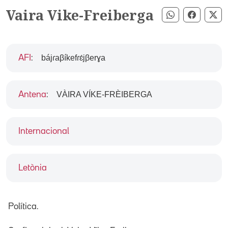
Vaira Vike-Freiberga
Compartir pe
Compart
Co
bájɾaβíkefɾɛ́jβerɣa
AFI
:
VÀIRA VÍKE-FRÈIBERGA
Antena
:
Internacional
Letònia
Política.