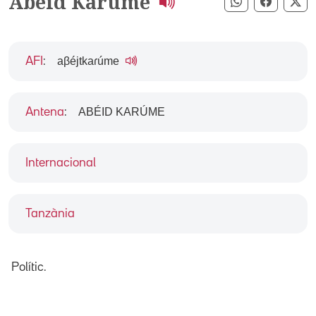
Abeid Karume
Compartir pe
Compart
Co
aβéjtkaɾúme
AFI
:
ABÉID KARÚME
Antena
:
Internacional
Tanzània
Polític.