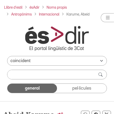
Llibre d'estil
ésAdir
Noms propis
Antropònims
Internacional
Karume, Abeid
general
pel·lícules