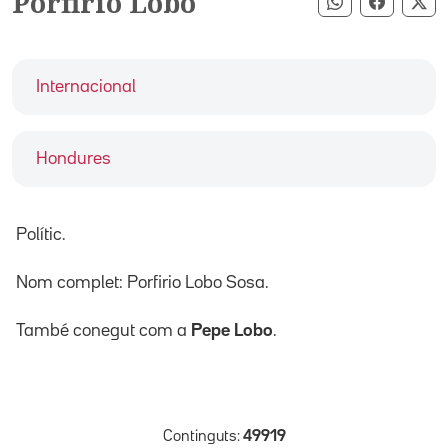
Porfirio Lobo
Compartir pe
Compart
Co
Internacional
Hondures
Polític.
Nom complet: Porfirio Lobo Sosa.
També conegut com a
Pepe Lobo
.
Continguts:
49919