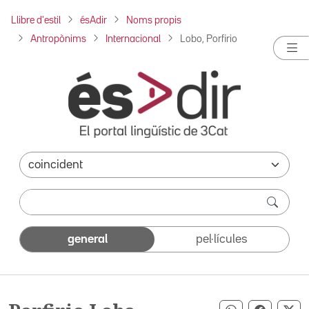
Llibre d'estil
ésAdir
Noms propis
Antropònims
Internacional
Lobo, Porfirio
general
pel·lícules