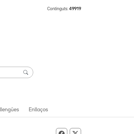
Continguts:
49919
 llengües
Enllaços