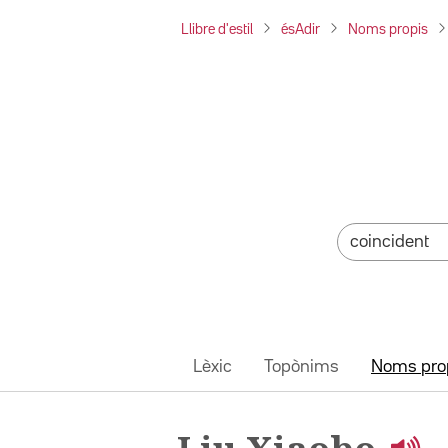
Llibre d'estil
ésAdir
Noms propis
Lèxic
Topònims
Noms pro