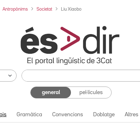
Antropònims
Societat
Liu Xiaobo
general
pel·lícules
pis
Gramàtica
Convencions
Doblatge
Altres