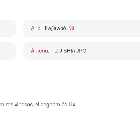
líwʃjawpó
AFI
:
LÍU SHIAUPÓ
Antena
:
pònims xinesos, el cognom és
Liu
.