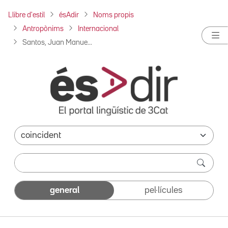
Llibre d'estil
ésAdir
Noms propis
Antropònims
Internacional
Santos, Juan Manue...
general
pel·lícules