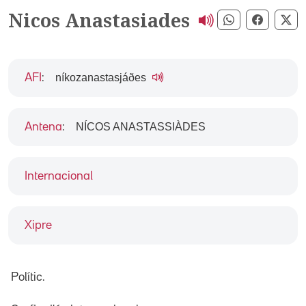
Nicos Anastasiades
Compartir pe
Compart
Co
níkozanastasjáðes
AFI
:
NÍCOS ANASTASSIÀDES
Antena
:
Internacional
Xipre
Polític.