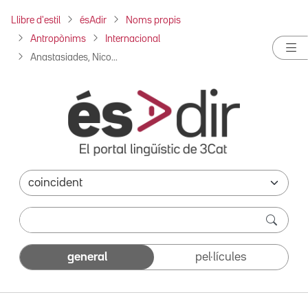
Llibre d'estil
ésAdir
Noms propis
Antropònims
Internacional
Anastasiades, Nico...
general
pel·lícules