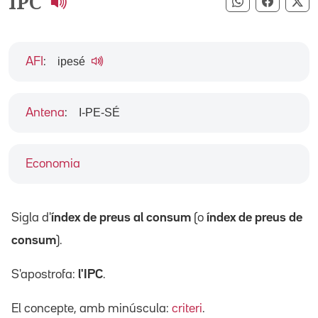
IPC
Compartir pe
Compart
Co
ipesé
AFI
:
I-PE-SÉ
Antena
:
Economia
Sigla d'
índex de preus al consum
(o
índex de preus de
consum
).
S'apostrofa:
l'IPC
.
El concepte, amb minúscula:
criteri
.