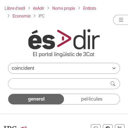
Llibre d'estil
ésAdir
Noms propis
Entitats
Economia
IPC
general
pel·lícules