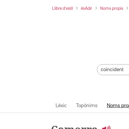
Llibre d'estil
ésAdir
Noms propis
Lèxic
Topònims
Noms pro