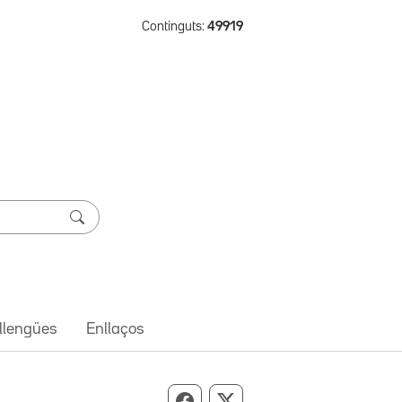
Continguts:
49919
 llengües
Enllaços