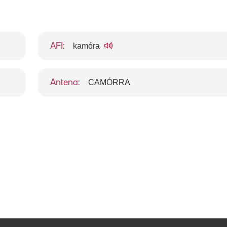
kamóra
AFI
:
CAMÓRRA
Antena
: