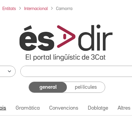
Entitats
Internacional
Camorra
general
pel·lícules
pis
Gramàtica
Convencions
Doblatge
Altres