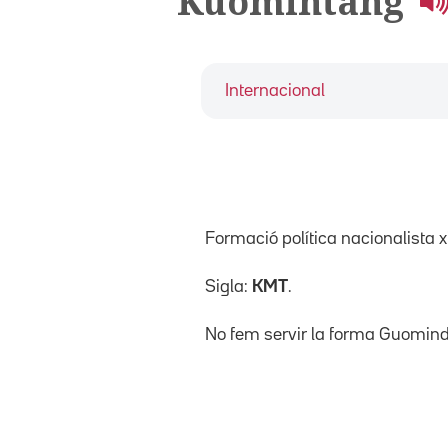
Kuomintang
Internacional
Formació política nacionalista 
Sigla:
KMT
.
No fem servir la forma Guomin