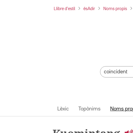
Llibre d'estil
ésAdir
Noms propis
Lèxic
Topònims
Noms pro