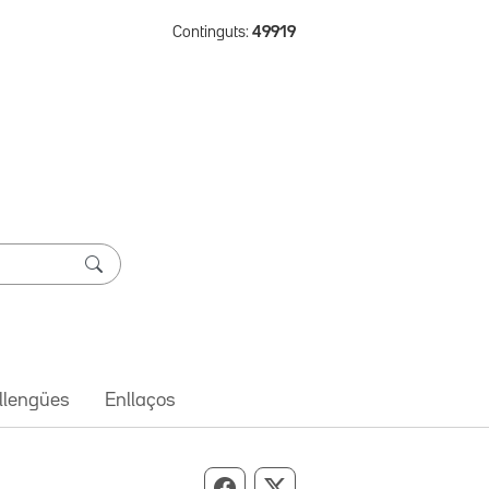
Continguts:
49919
 llengües
Enllaços