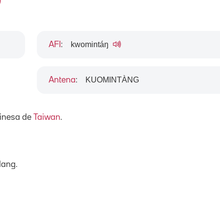
kwomintáŋ
AFI
:
KUOMINTÀNG
Antena
:
xinesa de
Taiwan
.
dang.