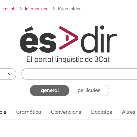
Entitats
Internacional
Kuomintang
general
pel·lícules
pis
Gramàtica
Convencions
Doblatge
Altres