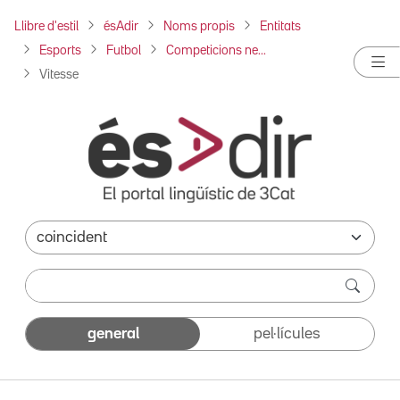
Llibre d'estil
ésAdir
Noms propis
Entitats
Esports
Futbol
Competicions ne...
Vitesse
general
pel·lícules