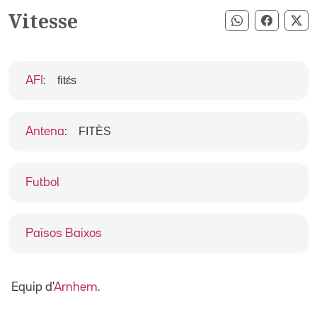
Vitesse
Compartir pe
Compart
Co
fitɛ́s
AFI
:
FITÈS
Antena
:
Futbol
Països Baixos
Equip d'
Arnhem
.