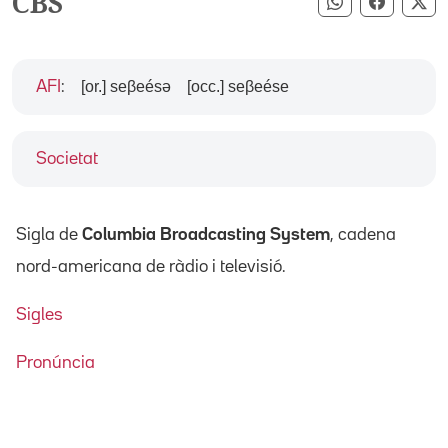
CBS
Compartir pe
Compart
Co
[or.] seβeésə
[occ.] seβeése
AFI
:
Societat
Sigla de
Columbia Broadcasting System
, cadena
nord-americana de ràdio i televisió.
Sigles
Pronúncia