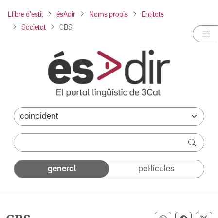
Llibre d'estil
ésAdir
Noms propis
Entitats
Societat
CBS
general
pel·lícules