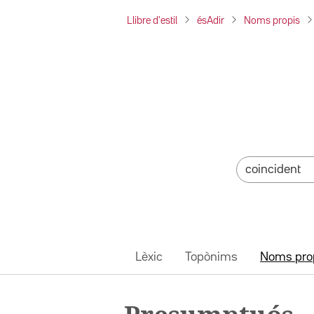
Llibre d'estil
ésAdir
Noms propis
Lèxic
Topònims
Noms pro