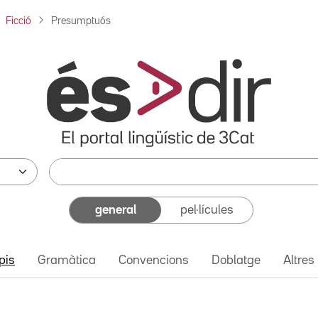
Ficció
Presumptuós
general
pel·lícules
pis
Gramàtica
Convencions
Doblatge
Altres