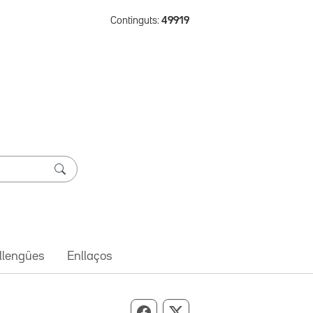
Continguts:
49919
 llengües
Enllaços