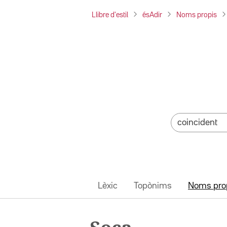
Llibre d'estil
ésAdir
Noms propis
Lèxic
Topònims
Noms pro