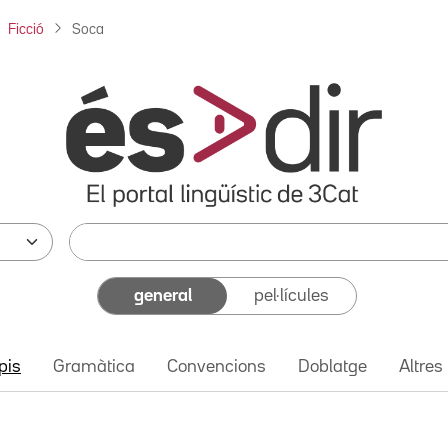
Ficció
Soca
general
pel·lícules
pis
Gramàtica
Convencions
Doblatge
Altres