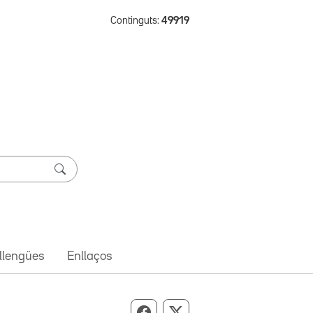
Continguts:
49919
 llengües
Enllaços