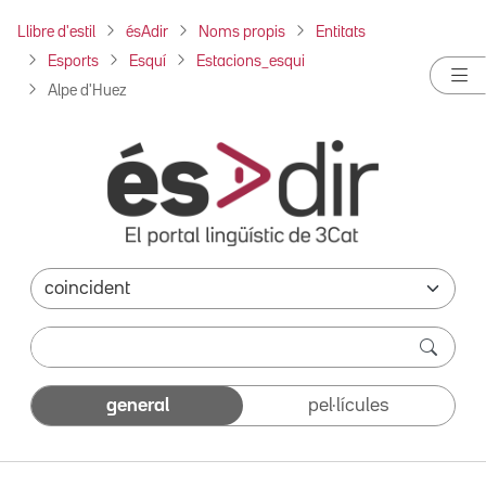
Llibre d'estil
ésAdir
Noms propis
Entitats
Esports
Esquí
Estacions_esqui
Alpe d'Huez
general
pel·lícules