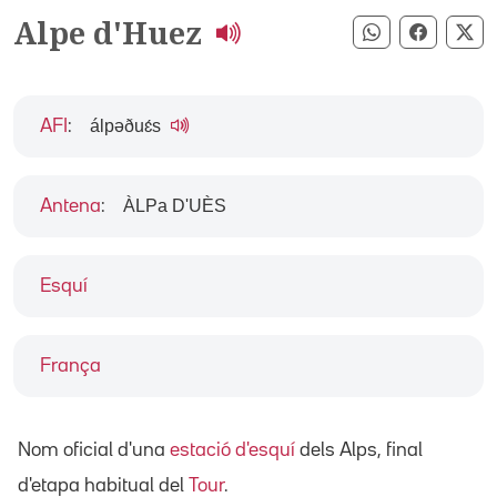
Alpe d'Huez
Compartir pe
Compart
Co
álpəðuɛ́s
AFI
:
ÀLPa D'UÈS
Antena
:
Esquí
França
Nom oficial d'una
estació d'esquí
dels Alps, final
d'etapa habitual del
Tour
.