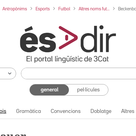
Antropònims
Esports
Futbol
Altres noms fut...
Beckenbau
general
pel·lícules
pis
Gramàtica
Convencions
Doblatge
Altres