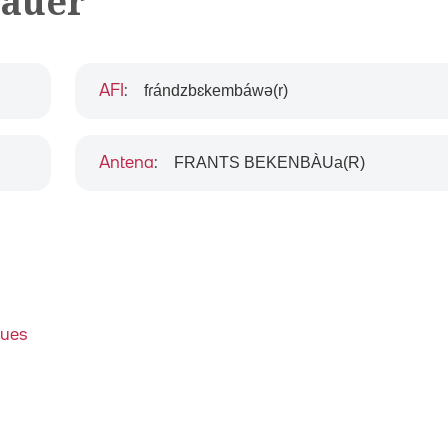
bauer
fɾándzbɛkembáwə(r)
AFI
:
FRANTS BEKENBÀUa(R)
Antena
:
ques