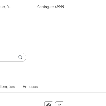
er, Fr...
Continguts:
49919
 llengües
Enllaços