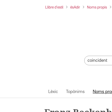
Llibre d'estil
ésAdir
Noms propis
Lèxic
Topònims
Noms pro