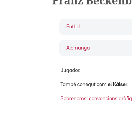
Franz Becken
Futbol
Alemanya
Jugador.
També conegut com
el Kàiser
.
Sobrenoms: convencions gràfi