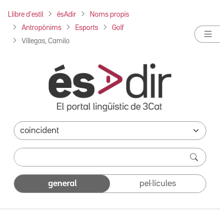
Llibre d'estil
ésAdir
Noms propis
Antropònims
Esports
Golf
Villegas, Camilo
general
pel·lícules