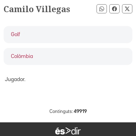
Camilo Villegas
Compartir pe
Compart
Co
Golf
Colòmbia
Jugador.
Continguts:
49919