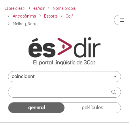
Llibre d'estil
ésAdir
Noms propis
Antropònims
Esports
Golf
McIlroy, Rory
general
pel·lícules