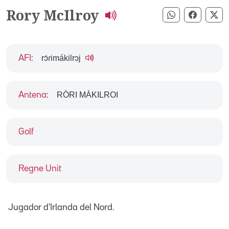
Rory McIlroy
Compartir pe
Compart
Co
rɔ́ɾimákilrɔj
AFI
:
RÒRI MÀKILROI
Antena
:
Golf
Regne Unit
Jugador d'Irlanda del Nord.