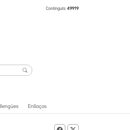
Continguts:
49919
 llengües
Enllaços