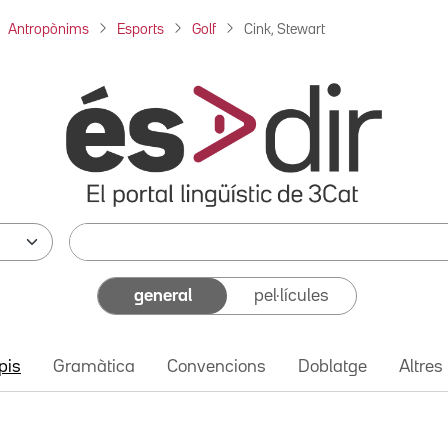
Antropònims
Esports
Golf
Cink, Stewart
general
pel·lícules
pis
Gramàtica
Convencions
Doblatge
Altres