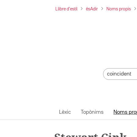
Llibre d'estil
ésAdir
Noms propis
Lèxic
Topònims
Noms pro