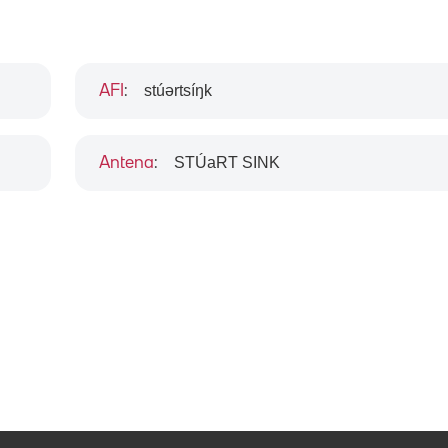
stúərtsíŋk
AFI
:
STÚaRT SINK
Antena
: