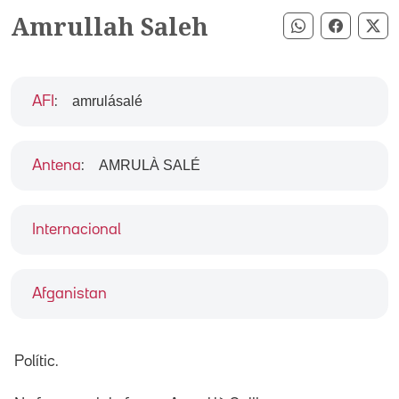
Amrullah Saleh
Compartir pe
Compart
Co
amrulásalé
AFI
:
AMRULÀ SALÉ
Antena
:
Internacional
Afganistan
Polític.