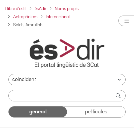
Llibre d'estil
ésAdir
Noms propis
Antropònims
Internacional
Saleh, Amrullah
general
pel·lícules