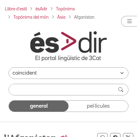
Llibre d'estil
ésAdir
Topònims
Topònims del món
Àsia
Afganistan
general
pel·lícules