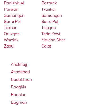
Panjshir, el
Bazarak
Parwan
Txarikar
Samangan
Samangan
Sar-e Pol
Sar-e Pol
Takhar
Taloqan
Oruzgan
Tarin Kowt
Wardak
Maidan Shar
Zabul
Qalat
Andkhoy
Asadabad
Badakhxan
Badghis
Baghlan
Baghran