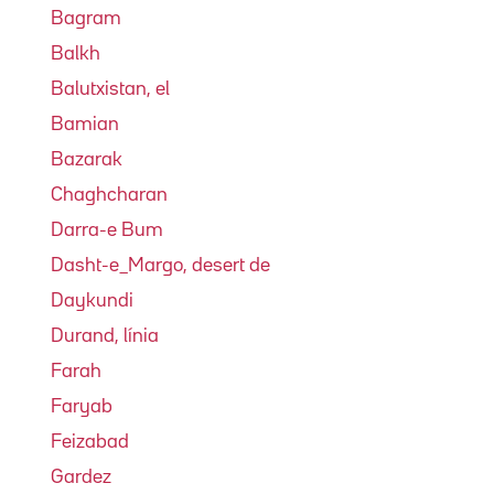
Bagram
Balkh
Balutxistan, el
Bamian
Bazarak
Chaghcharan
Darra-e Bum
Dasht-e_Margo, desert de
Daykundi
Durand, línia
Farah
Faryab
Feizabad
Gardez