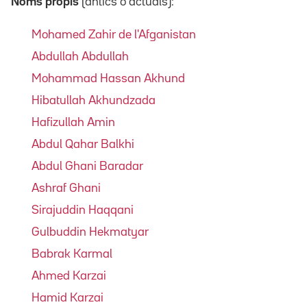
Noms propis
(antics o actuals):
Mohamed Zahir de l'Afganistan
Abdullah Abdullah
Mohammad Hassan Akhund
Hibatullah Akhundzada
Hafizullah Amin
Abdul Qahar Balkhi
Abdul Ghani Baradar
Ashraf Ghani
Sirajuddin Haqqani
Gulbuddin Hekmatyar
Babrak Karmal
Ahmed Karzai
Hamid Karzai