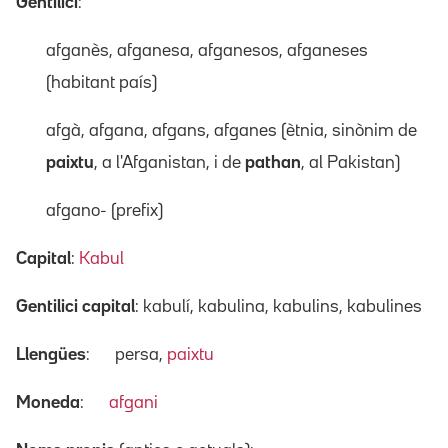
Gentilici
:
afganès, afganesa, afganesos, afganeses
(habitant país)
afgà, afgana, afgans, afganes (ètnia, sinònim de
paixtu
, a l'Afganistan, i de
pathan
, al Pakistan)
afgano- (prefix)
Capital
:
Kabul
Gentilici capital
: kabulí, kabulina, kabulins, kabulines
Llengües
:
persa,
paixtu
Moneda
:
afgani