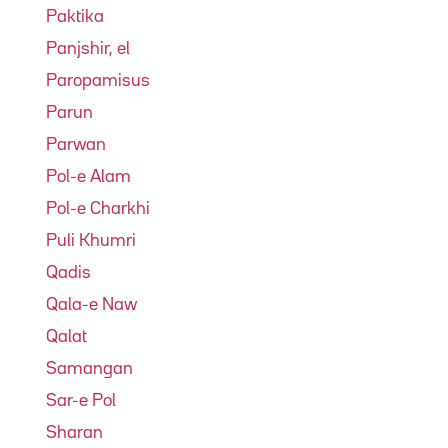
Paktika
Panjshir, el
Paropamisus
Parun
Parwan
Pol-e Alam
Pol-e Charkhi
Puli Khumri
Qadis
Qala-e Naw
Qalat
Samangan
Sar-e Pol
Sharan