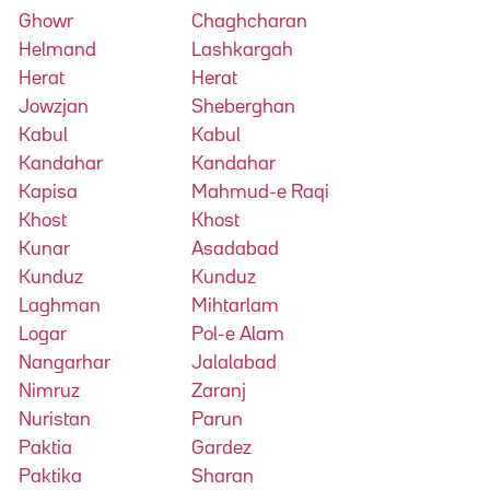
Ghowr
Chaghcharan
Helmand
Lashkargah
Herat
Herat
Jowzjan
Sheberghan
Kabul
Kabul
Kandahar
Kandahar
Kapisa
Mahmud-e Raqi
Khost
Khost
Kunar
Asadabad
Kunduz
Kunduz
Laghman
Mihtarlam
Logar
Pol-e Alam
Nangarhar
Jalalabad
Nimruz
Zaranj
Nuristan
Parun
Paktia
Gardez
Paktika
Sharan