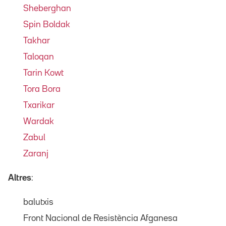
Sheberghan
Spin Boldak
Takhar
Taloqan
Tarin Kowt
Tora Bora
Txarikar
Wardak
Zabul
Zaranj
Altres
:
balutxis
Front Nacional de Resistència Afganesa