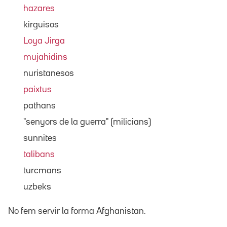
hazares
kirguisos
Loya Jirga
mujahidins
nuristanesos
paixtus
pathans
"senyors de la guerra" (milicians)
sunnites
talibans
turcmans
uzbeks
No fem servir la forma Afghanistan.