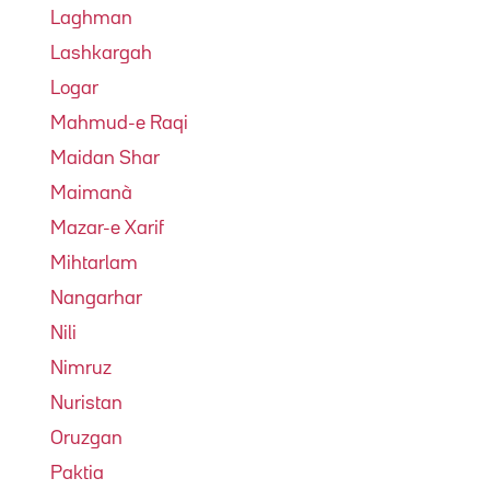
Laghman
Lashkargah
Logar
Mahmud-e Raqi
Maidan Shar
Maimanà
Mazar-e Xarif
Mihtarlam
Nangarhar
Nili
Nimruz
Nuristan
Oruzgan
Paktia