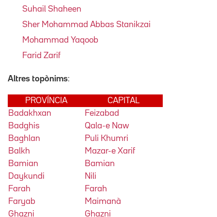
Suhail Shaheen
Sher Mohammad Abbas Stanikzai
Mohammad Yaqoob
Farid Zarif
Altres topònims
:
PROVÍNCIA
CAPITAL
Badakhxan
Feizabad
Badghis
Qala-e Naw
Baghlan
Puli Khumri
Balkh
Mazar-e Xarif
Bamian
Bamian
Daykundi
Nili
Farah
Farah
Faryab
Maimanà
Ghazni
Ghazni