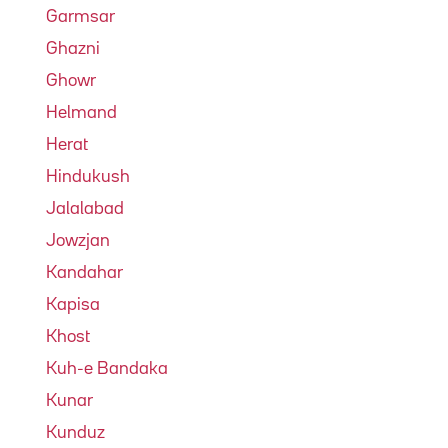
Garmsar
Ghazni
Ghowr
Helmand
Herat
Hindukush
Jalalabad
Jowzjan
Kandahar
Kapisa
Khost
Kuh-e Bandaka
Kunar
Kunduz