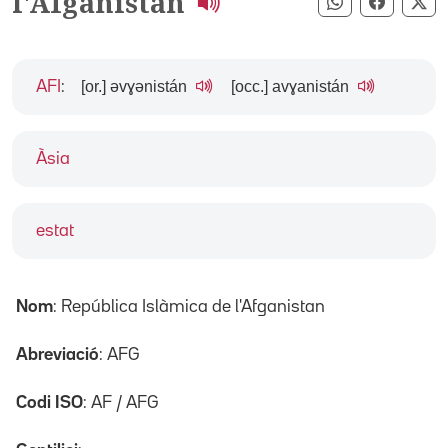
l'Afganistan
Compartir pe
Compart
Co
[or.] əvɣənistán
[occ.] avɣanistán
AFI
:
Àsia
estat
Nom
: República Islàmica de l'Afganistan
Abreviació
: AFG
Codi ISO
: AF / AFG