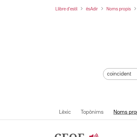
Llibre d'estil
ésAdir
Noms propis
Lèxic
Topònims
Noms pro