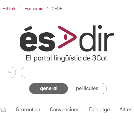
Entitats
Economia
CEOE
general
pel·lícules
pis
Gramàtica
Convencions
Doblatge
Altres