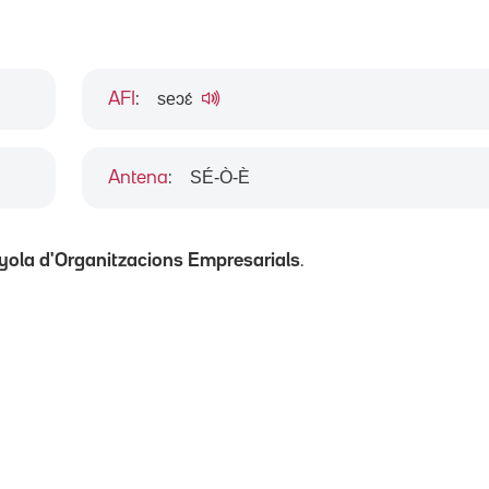
seɔɛ́
AFI
:
SÉ-Ò-È
Antena
:
ola d'Organitzacions Empresarials
.