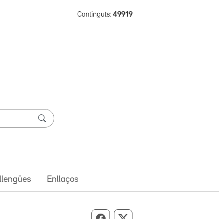
Continguts:
49919
 llengües
Enllaços