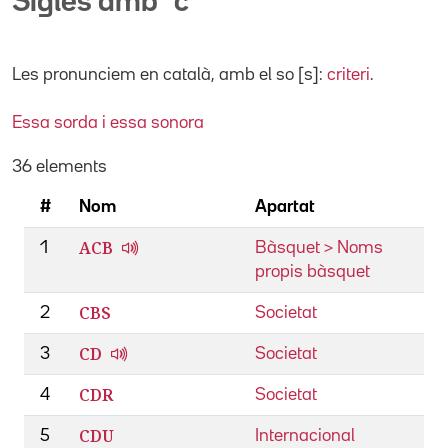
Sigles amb "c"
Les pronunciem
en català, amb el so [s]:
criteri
.
Essa sorda i essa sonora
36 elements
#
Nom
Apartat
ACB
1
Bàsquet > Noms
propis bàsquet
CBS
2
Societat
CD
3
Societat
CDR
4
Societat
CDU
5
Internacional