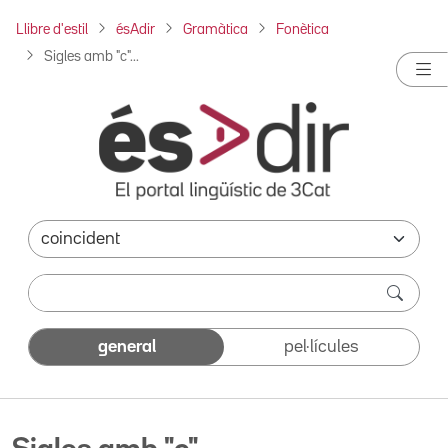
Llibre d'estil
ésAdir
Gramàtica
Fonètica
Sigles amb "c"...
general
pel·lícules