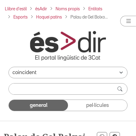
Llibre d'estil
ésAdir
Noms propis
Entitats
Esports
Hoquei patins
Palau de Gel Bolxo...
general
pel·lícules