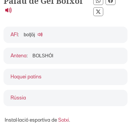
Palau de Gel Bolxoi
Compartir pe
Compart
Compartir per
bolʃój
AFI
:
BOLSHÓI
Antena
:
Hoquei patins
Rússia
Instal·lació esportiva de
Sotxi
.