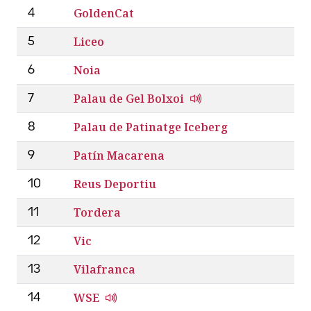
GoldenCat
4
Liceo
5
Noia
6
Palau de Gel Bolxoi
7
Palau de Patinatge Iceberg
8
Patín Macarena
9
Reus Deportiu
10
Tordera
11
Vic
12
Vilafranca
13
WSE
14