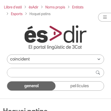
Llibre d'estil
ésAdir
Noms propis
Entitats
Esports
Hoquei patins
general
pel·lícules