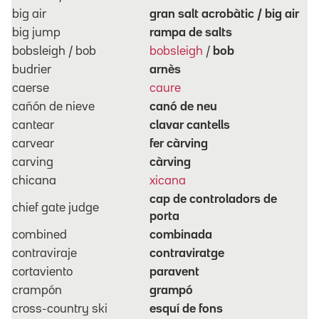
big air
gran salt acrobàtic / big air
big jump
rampa de salts
bobsleigh / bob
bobsleigh
/
bob
budrier
arnès
caerse
caure
cañón de nieve
canó de neu
cantear
clavar cantells
carvear
fer càrving
carving
càrving
chicana
xicana
cap de controladors de
chief gate judge
porta
combined
combinada
contraviraje
contraviratge
cortaviento
paravent
crampón
grampó
cross-country ski
esquí de fons