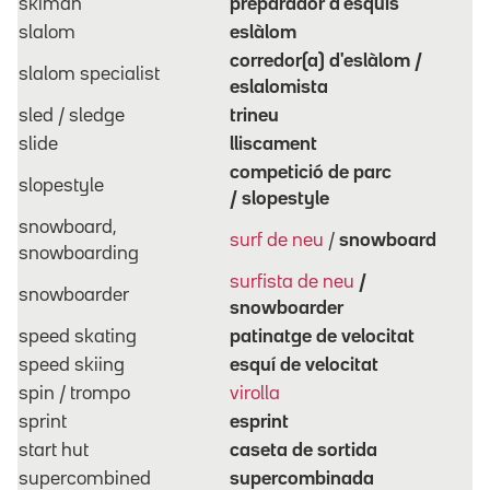
skiman
preparador d'esquís
slalom
eslàlom
corredor(a) d'eslàlom /
slalom specialist
eslalomista
sled / sledge
trineu
slide
lliscament
competició de parc
slopestyle
/
slopestyle
snowboard,
surf de neu
/
snowboard
snowboarding
surfista de neu
/
snowboarder
snowboarder
speed skating
patinatge de velocitat
speed skiing
esquí de velocitat
spin / trompo
virolla
sprint
esprint
start hut
caseta de sortida
supercombined
supercombinada