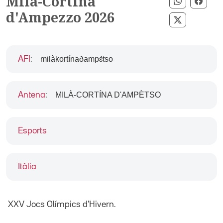
Milà-Cortina
Compartir
Comp
d'Ampezzo 2026
Compartir 
milàkortínaðampɛ́tso
AFI
:
MILÀ-CORTÍNA D'AMPÈTSO
Antena
:
Esports
Itàlia
XXV Jocs Olímpics d'Hivern.