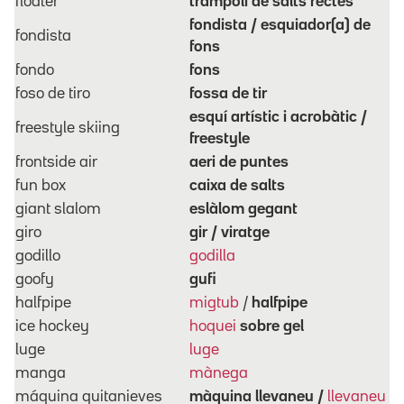
floater
trampolí de salts rectes
fondista / esquiador(a) de
fondista
fons
fondo
fons
foso de tiro
fossa de tir
esquí artístic i acrobàtic /
freestyle skiing
f
reestyle
frontside air
aeri de puntes
fun box
caixa de salts
giant slalom
eslàlom gegant
giro
gir / viratge
godillo
godilla
goofy
gufi
halfpipe
migtub
/
halfpipe
ice hockey
hoquei
sobre gel
luge
luge
manga
mànega
máquina quitanieves
màquina llevaneu /
llevaneu