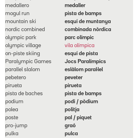
medallero
medaller
mogul run
pista de bamps
mountain ski
esquí de muntanya
nordic combined
combinada nòrdica
olympic park
parc olímpic
olympic village
vila olímpica
on-piste skiing
esquí de pista
Paralympic Games
Jocs Paralímpics
parallel slalom
eslàlom paral·lel
pebetero
peveter
pirueta
pirueta
pista de baches
pista de bamps
podium
podi / pòdium
polea
politja
poste
pal / piquet
pro-jump
graó
pulka
pulca