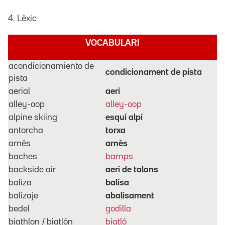
4. Lèxic
VOCABULARI
acondicionamiento de
condicionament de pista
pista
aerial
aeri
alley-oop
alley-oop
alpine skiing
esquí alpí
antorcha
torxa
arnés
arnès
baches
bamps
backside air
aeri de talons
baliza
balisa
balizaje
abalisament
bedel
godilla
biathlon / biatlón
biatló