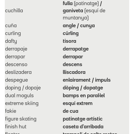
fulla
(patinatge)
/
cuchilla
ganiveta
(esquí de
muntanya)
cuña
angle / cunya
curling
cúrling
dafty
tisora
derrapaje
derrapatge
derrapar
derrapar
descenso
descens
deslizadera
lliscadora
despegue
enlairament / impuls
doping / dopaje
dòping / dopatge
dual moguls
bamps en paral·lel
extreme skiing
esquí extrem
fakie
de cua
figure skating
patinatge artístic
finish hut
caseta d'arribada