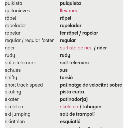
pulkista
pulquista
quitanieves
llevaneu
rápel
ràpel
rapelador
rapelador
rapelar
fer ràpel / rapelar
regular / regular footer
regular
rider
surfista de neu
/ rider
rudy
rudy
salto telemark
salt telemarc
schuss
xus
shifty
torsió
short track speed
patinatge de velocitat sobre
skating
pista curta
skater
patinador(a)
skeleton
skeleton
/ tobogan
ski jumping
salt de trampolí
skiathlon
esquiatló