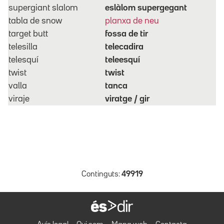
supergiant slalom
eslàlom supergegant
tabla de snow
planxa de neu
target butt
fossa de tir
telesilla
telecadira
telesquí
teleesquí
twist
twist
valla
tanca
viraje
viratge / gir
Continguts:
49919