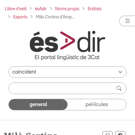
Llibre d'estil
ésAdir
Noms propis
Entitats
Esports
Milà-Cortina d'Amp...
general
pel·lícules