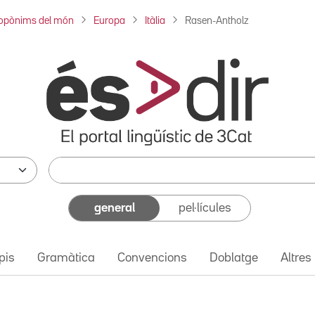
opònims del món
Europa
Itàlia
Rasen-Antholz
general
pel·lícules
pis
Gramàtica
Convencions
Doblatge
Altres