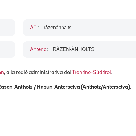
rázenánhɔlts
AFI
:
RÀZEN-ÀNHOLTS
Antena
:
en
, a la regió administrativa del
Trentino-Südtirol
.
asen-Antholz / Rasun-Anterselva (Antholz/Anterselva)
.