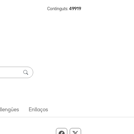
Continguts:
49919
 llengües
Enllaços