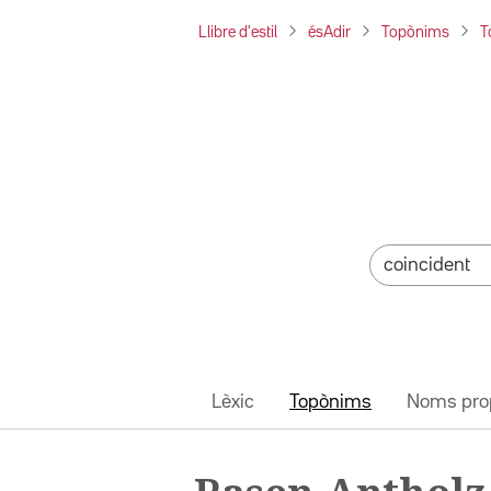
Llibre d'estil
ésAdir
Topònims
T
Lèxic
Topònims
Noms pro