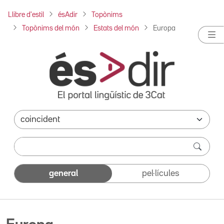
Llibre d'estil
ésAdir
Topònims
Topònims del món
Estats del món
Europa
general
pel·lícules