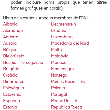
poden incloure noms propis que tenen altres
formes gràfiques en català).
Llista dels estats europeus
membres de l'ONU
:
Albània
Liechtenstein
Alemanya
Lituània
Andorra
Luxemburg
Àustria
Macedònia del Nord
Bèlgica
Malta
Bielorússia
Moldàvia
Bòsnia i Hercegovina
Mònaco
Bulgària
Montenegro
Croàcia
Noruega
Dinamarca
Països Baixos, els
Eslovàquia
Polònia
Eslovènia
Portugal
Espanya
Regne Unit, el
Estònia
República Txeca