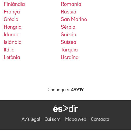
Finlàndia
Romania
França
Rússia
Grècia
San Marino
Hongria
Sèrbia
Irlanda
Suècia
Islàndia
Suïssa
Itàlia
Turquia
Letònia
Ucraïna
Continguts:
49919
Avís legal
Qui som
Mapa web
Contacta