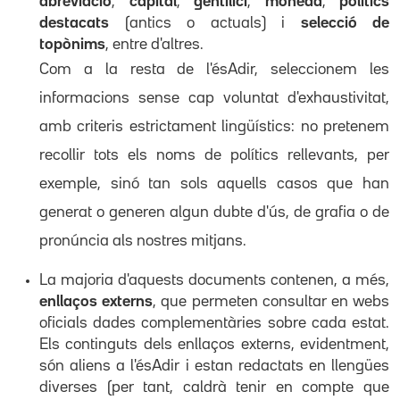
abreviació
,
capital
,
gentilici
,
moneda
,
polítics
destacats
(antics o actuals) i
selecció de
topònims
, entre d'altres.
Com a la resta de l'ésAdir, seleccionem les
informacions sense cap voluntat d'exhaustivitat,
amb criteris estrictament lingüístics: no pretenem
recollir tots els noms de polítics rellevants, per
exemple, sinó tan sols aquells casos que han
generat o generen algun dubte d'ús, de grafia o de
pronúncia als nostres mitjans.
La majoria d'aquests documents contenen, a més,
enllaços externs
, que permeten consultar en webs
oficials dades complementàries sobre cada estat.
Els continguts dels enllaços externs, evidentment,
són aliens a l'ésAdir i estan redactats en llengües
diverses (per tant, caldrà tenir en compte que