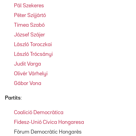
Pál Szekeres
Péter Szijjártó
Tímea Szabó
József Szájer
László Toroczkai
László Trócsányi
Judit Varga
Olivér Várhelyi
Gábor Vona
Partits
:
Coalició Democràtica
Fidesz-Unió Cívica Hongaresa
Fòrum Democràtic Hongarès