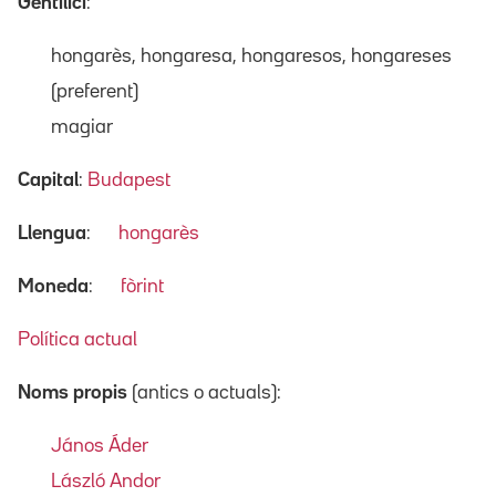
Gentilici
:
hongarès, hongaresa, hongaresos, hongareses
(preferent)
magiar
Capital
:
Budapest
Llengua
:
hongarès
Moneda
:
fòrint
Política actual
Noms propis
(antics o actuals):
János Áder
László Andor