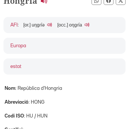
Hongria
Compartir pe
Compart
Co
[or.] uŋgɾíə
[occ.] oŋgɾía
AFI
:
Europa
estat
Nom
: República d'Hongria
Abreviació
: HONG
Codi ISO
: HU / HUN