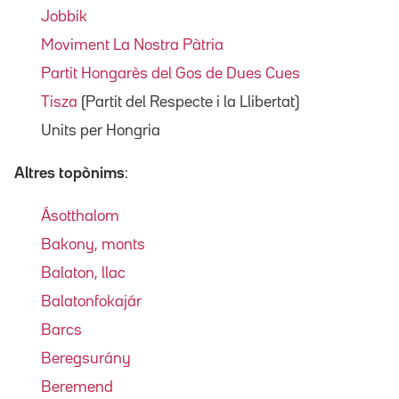
Jobbik
Moviment La Nostra Pàtria
Partit Hongarès del Gos de Dues Cues
Tisza
(Partit del Respecte i la Llibertat)
Units per Hongria
Altres topònims
:
Ásotthalom
Bakony, monts
Balaton, llac
Balatonfokajár
Barcs
Beregsurány
Beremend