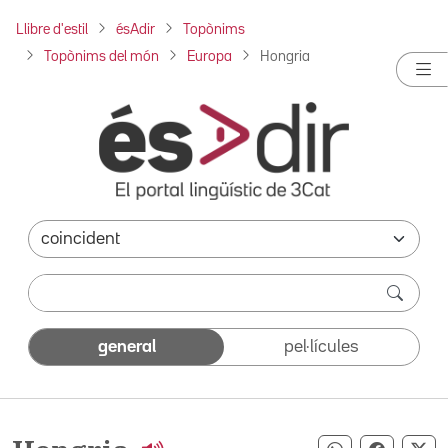
Llibre d'estil
ésAdir
Topònims
Topònims del món
Europa
Hongria
general
pel·lícules