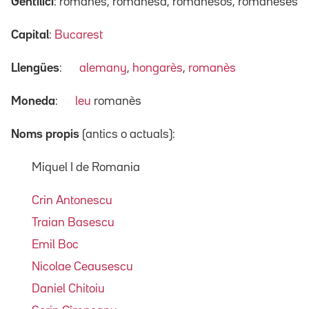
Gentilici
: romanès, romanesa, romanesos, romaneses
Capital
:
Bucarest
Llengües
:
alemany
,
hongarès
,
romanès
Moneda
:
leu
romanès
Noms propis
(antics o actuals):
Miquel I de Romania
Crin Antonescu
Traian Basescu
Emil Boc
Nicolae Ceausescu
Daniel Chitoiu