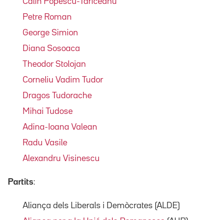
Calin Popescu-Tariceanu
Petre Roman
George Simion
Diana Sosoaca
Theodor Stolojan
Corneliu Vadim Tudor
Dragos Tudorache
Mihai Tudose
Adina-Ioana Valean
Radu Vasile
Alexandru Visinescu
Partits
:
Aliança dels Liberals i Demòcrates (ALDE)