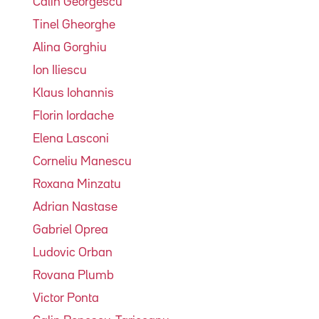
Calin Georgescu
Tinel Gheorghe
Alina Gorghiu
Ion Iliescu
Klaus Iohannis
Florin Iordache
Elena Lasconi
Corneliu Manescu
Roxana Minzatu
Adrian Nastase
Gabriel Oprea
Ludovic Orban
Rovana Plumb
Victor Ponta