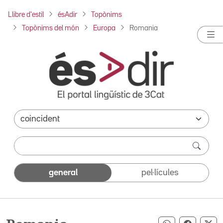
Llibre d'estil
ésAdir
Topònims
Topònims del món
Europa
Romania
general
pel·lícules