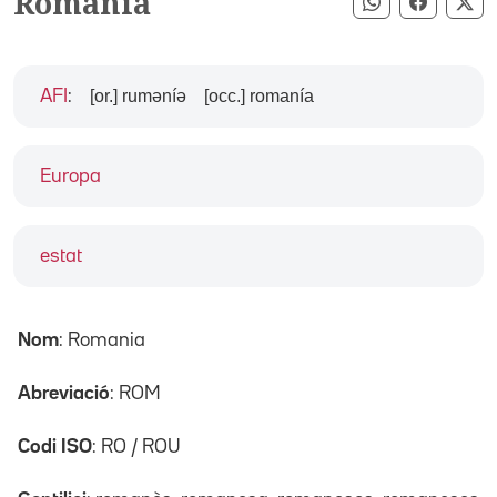
Romania
Compartir pe
Compart
Co
[or.] ruməníə
[occ.] romanía
AFI
:
Europa
estat
Nom
: Romania
Abreviació
: ROM
Codi ISO
: RO / ROU