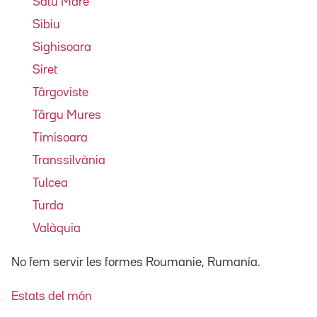
Satu Mare
Sibiu
Sighisoara
Siret
Târgoviste
Târgu Mures
Timisoara
Transsilvània
Tulcea
Turda
Valàquia
No fem servir les formes Roumanie, Rumanía.
Estats del món