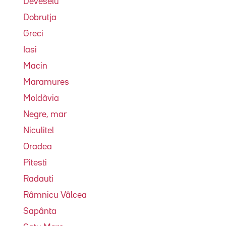
Deveselu
Dobrutja
Greci
Iasi
Macin
Maramures
Moldàvia
Negre, mar
Niculitel
Oradea
Pitesti
Radauti
Râmnicu Vâlcea
Sapânta